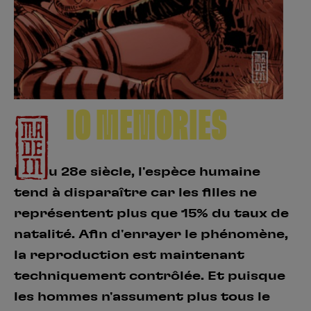
Créer un compte
Hunter x Hunter
Fire Force
Se connecter
S’inscrire
Black Butler
IO MEMORIES
Fin du 28e siècle, l'espèce humaine
tend à disparaître car les filles ne
représentent plus que 15% du taux de
natalité. Afin d'enrayer le phénomène,
la reproduction est maintenant
techniquement contrôlée. Et puisque
les hommes n'assument plus tous le