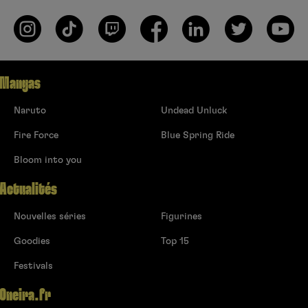
Mangas
Naruto
Undead Unluck
Fire Force
Blue Spring Ride
Bloom into you
Actualités
Nouvelles séries
Figurines
Goodies
Top 15
Festivals
Oneira.fr