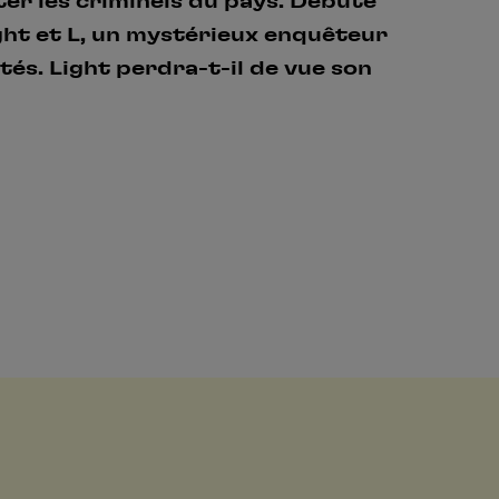
ter les criminels du pays. Débute
ght et L, un mystérieux enquêteur
Créer un compte
One Piece
tés. Light perdra-t-il de vue son
Hunter x Hunter
Se connecter
S’inscrire
Fire Force
Black Butler