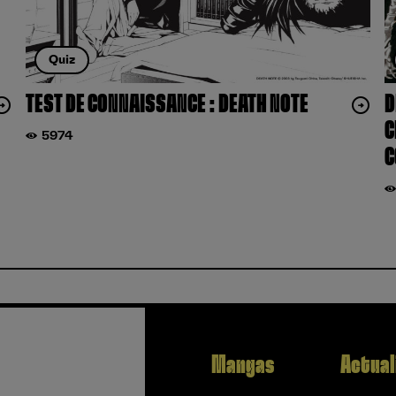
Quiz
TEST DE CONNAISSANCE : DEATH NOTE
D
C
5974
C
Mangas
Actual