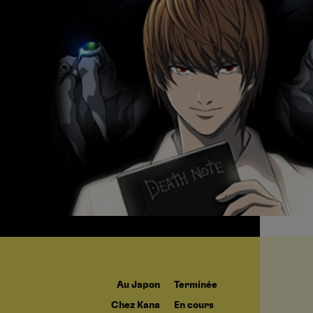
Au Japon
Terminée
Chez Kana
En cours