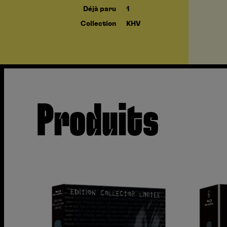
Déjà paru
1
Collection
KHV
Produits