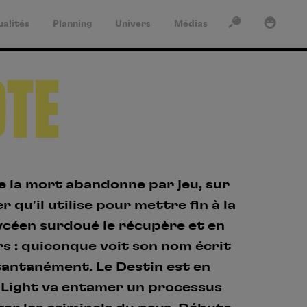
ualités
Planning
Univers
Médias
ACTUALITÉS
RECHERCHER
SE CONNECTER
OTE
PLANNING
UNIVERS
MÉDIAS
Rechercher
de la mort abandonne par jeu, sur
Mot de passe oublié?
Se connecter
r qu'il utilise pour mettre fin à la
VINYLES
lycéen surdoué le récupère et en
RECHERCHES
Pas encore de compte ?
rs : quiconque voit son nom écrit
POPULAIRES
tantanément. Le Destin est en
Créez un compte en quelques clics pour donner votre
Naruto
avis, noter nos produits et profiter de nos offres
 Light va entamer un processus
exclusives.
Death Note