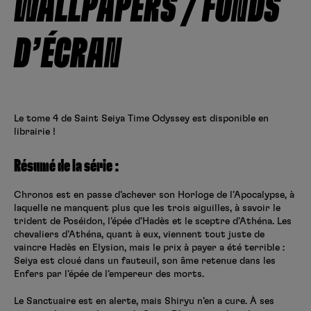
WALLPAPERS / FONDS
Créer un compte
Hunter x Hunter
D’ÉCRAN
Fire Force
Se connecter
S’inscrire
Black Butler
Le tome 4 de Saint Seiya Time Odyssey est disponible en
librairie !
Résumé de la série :
Chronos est en passe d’achever son Horloge de l’Apocalypse, à
laquelle ne manquent plus que les trois aiguilles, à savoir le
trident de Poséidon, l’épée d’Hadès et le sceptre d’Athéna. Les
chevaliers d’Athéna, quant à eux, viennent tout juste de
vaincre Hadès en Elysion, mais le prix à payer a été terrible :
Seiya est cloué dans un fauteuil, son âme retenue dans les
Enfers par l’épée de l’empereur des morts.
Le Sanctuaire est en alerte, mais Shiryu n’en a cure. À ses