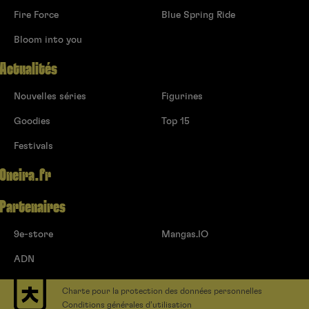
Fire Force
Blue Spring Ride
Bloom into you
Actualités
Nouvelles séries
Figurines
Goodies
Top 15
Festivals
Oneira.fr
Partenaires
9e-store
Mangas.IO
ADN
Charte pour la protection des données personnelles
Conditions générales d’utilisation