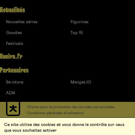
Actualités
Nouvelles séries
Figurines
Goodies
Top 15
Festivals
Oneira.fr
Partenaires
9e-store
Mangas.IO
ADN
Charte pour la protection des données personnelles
Conditions générales d’utilisation
Contact
Ce site utilise des cookies et vous donne le contrôle sur ceux
Soumettre un projet
que vous souhaitez activer
Proposer une série