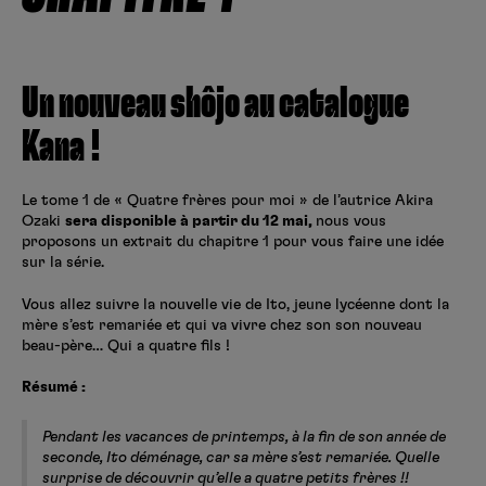
Créer un compte
Hunter x Hunter
Fire Force
Un nouveau shôjo au catalogue
Se connecter
S’inscrire
Black Butler
Kana !
Le tome 1 de « Quatre frères pour moi » de l’autrice Akira
Ozaki
sera disponible à partir du 12 mai,
nous vous
proposons un extrait du chapitre 1 pour vous faire une idée
sur la série.
Vous allez suivre la nouvelle vie de Ito, jeune lycéenne dont la
mère s’est remariée et qui va vivre chez son son nouveau
beau-père… Qui a quatre fils !
Résumé :
Pendant les vacances de printemps, à la fin de son année de
seconde, Ito déménage, car sa mère s’est remariée. Quelle
surprise de découvrir qu’elle a quatre petits frères !!