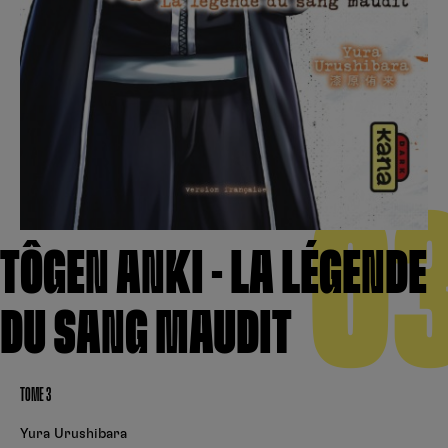
Créer un compte
Hunter x Hunter
Fire Force
Se connecter
S’inscrire
Black Butler
0
TÔGEN ANKI - LA LÉGENDE
DU SANG MAUDIT
TOME 3
Yura Urushibara