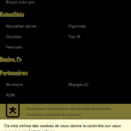
Bloom into you
Actualités
Nouvelles séries
Figurines
Goodies
Top 15
Festivals
Oneira.fr
Partenaires
9e-store
Mangas.IO
ADN
Charte pour la protection des données personnelles
Conditions générales d’utilisation
Contact
Ce site utilise des cookies et vous donne le contrôle sur ceux
Soumettre un projet