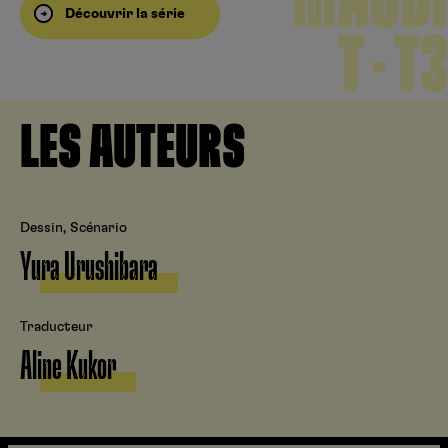
MAUDI
Découvrir la série
T – T3
LES AUTEURS
Dessin, Scénario
Yura Urushibara
Traducteur
Aline Kukor