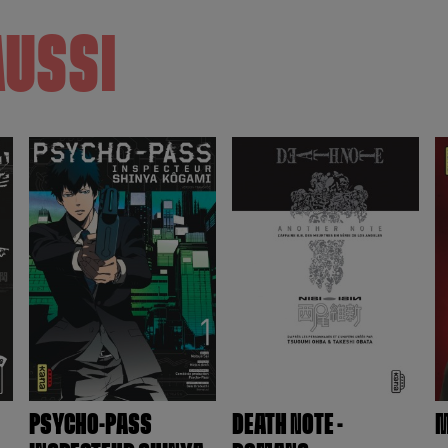
AUSSI
PSYCHO-PASS
DEATH NOTE -
M