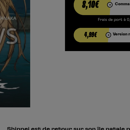
8,10€
Comman
Frais de port à 0
4,99€
Version 
Shinpei est de retour sur son île natale 