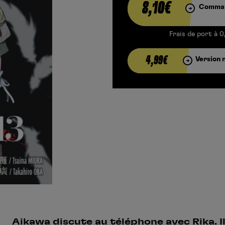
8,10€
Comman
Frais de port à 0
4,99€
Version 
Aikawa discute au téléphone avec Rika. Il 