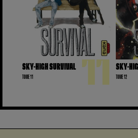
11
SKY-HIGH SURVIVAL
SKY-HI
TOME 11
TOME 12