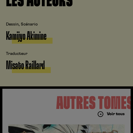
LES AUTEURS
Dessin, Scénario
Kamijyo Akimine
Traducteur
Misato Raillard
AUTRES TOME
Voir tous