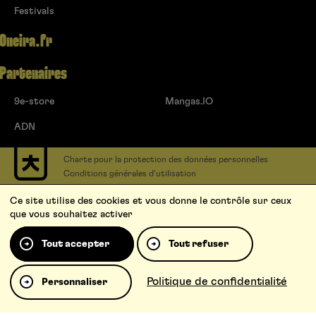
Festivals
Oneira.fr
Partenaires
9e-store
Mangas.IO
ADN
Charte pour la protection des données personnelles
Conditions générales d’utilisation
Contact
Ce site utilise des cookies et vous donne le contrôle sur ceux
Soumettre un projet
que vous souhaitez activer
Proposer une série
Qui sommes-nous ?
Tout accepter
Tout refuser
Politique de confidentialité
Personnaliser