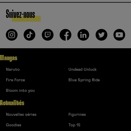
Suivez-nous
Mangas
Naruto
Undead Unluck
Fire Force
Blue Spring Ride
Bloom into you
Actualités
Nouvelles séries
Figurines
Goodies
Top 15