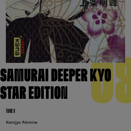
Créer un compte
Hunter x Hunter
Fire Force
Se connecter
S’inscrire
Black Butler
0
SAMURAI DEEPER KYO
STAR EDITION
TOME 8
Kamijyo Akimine