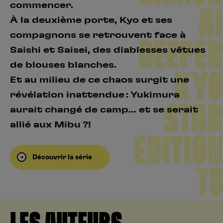
commencer.
AI
À la deuxième porte, Kyo et ses
compagnons se retrouvent face à
DEEPER
Saishi et Saisei, des diablesses vêtues
de blouses blanches.
KYO
Et au milieu de ce chaos surgit une
révélation inattendue : Yukimura
STAR
aurait changé de camp… et se serait
allié aux Mibu ?!
EDITION
Découvrir la série
T8