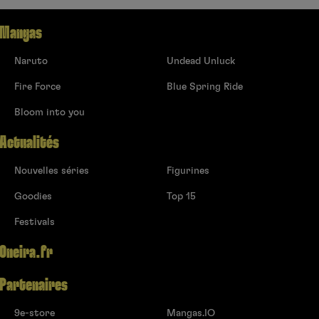
Mangas
Naruto
Undead Unluck
Fire Force
Blue Spring Ride
Bloom into you
Actualités
Nouvelles séries
Figurines
Goodies
Top 15
Festivals
Oneira.fr
Partenaires
9e-store
Mangas.IO