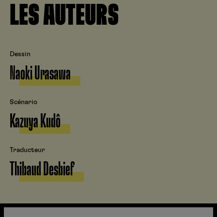
LES AUTEURS
Dessin
Naoki Urasawa
Scénario
Kazuya Kudô
Traducteur
Thibaud Desbief