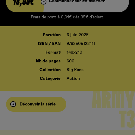
18,95€
Commander sur 9e-store.fr
Frais de port à 0,01€ dès 35€ d’achat.
Parution
6 juin 2025
ISBN / EAN
9782505122111
Format
148x210
PINEAP
Nb de pages
600
Collection
Big Kana
PLE
Catégorie
Action
ARMY
Découvrir la série
T3