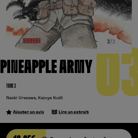
Créer un compte
Hunter x Hunter
Fire Force
Se connecter
S’inscrire
Black Butler
0
PINEAPPLE ARMY
TOME 3
Naoki Urasawa
,
Kazuya Kudô
Ajouter un avis
Lire un extrait