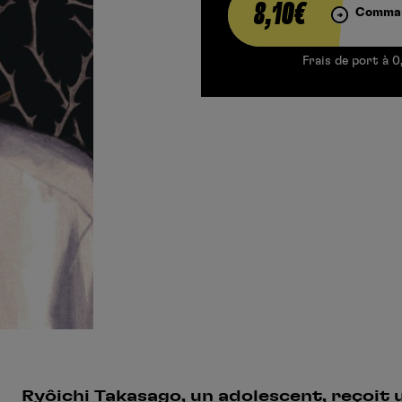
8,10€
Comman
Frais de port à 0
Ryôichi Takasago, un adolescent, reçoit 