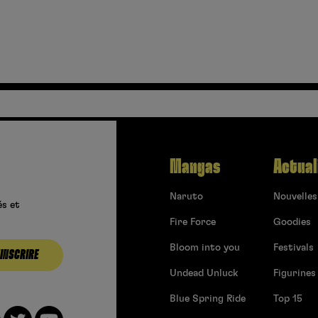
Mangas
Actual
Naruto
Nouvelles
és et
Fire Force
Goodies
Bloom into you
Festivals
’INSCRIRE
Undead Unluck
Figurines
Blue Spring Ride
Top 15