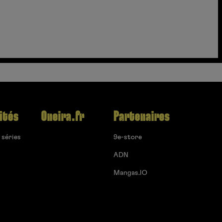
ités
Oneira.fr
Partenaires
 séries
9e-store
ADN
Mangas.IO