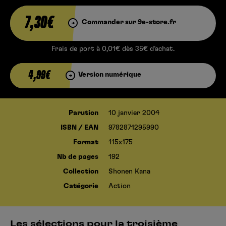
7,30€
Commander sur 9e-store.fr
Frais de port à 0,01€ dès 35€ d’achat.
4,99€
Version numérique
Parution
10 janvier 2004
ISBN / EAN
9782871295990
Format
115x175
Nb de pages
192
Collection
Shonen Kana
Catégorie
Action
Les sélections pour la troisième