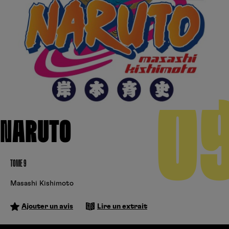
Créer un compte
Hunter x Hunter
Cultura
Fnac
Fire Force
Se connecter
S’inscrire
Black Butler
Kobo
0
NARUTO
TOME 9
Masashi Kishimoto
Ajouter un avis
Lire un extrait