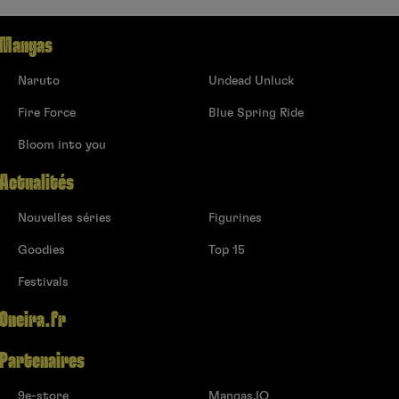
Mangas
Naruto
Undead Unluck
Fire Force
Blue Spring Ride
Bloom into you
Actualités
Nouvelles séries
Figurines
Goodies
Top 15
Festivals
Oneira.fr
Partenaires
9e-store
Mangas.IO