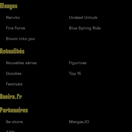
Mangas
Naruto
Undead Unluck
Fire Force
Blue Spring Ride
Bloom into you
Actualités
Nouvelles séries
Figurines
Goodies
Top 15
Festivals
Oneira.fr
Partenaires
9e-store
Mangas.IO