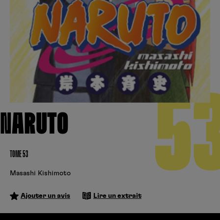
Créer un compte
Hunter x Hunter
Cultura
Fnac
Fire Force
Se connecter
S’inscrire
Black Butler
5
Kobo
NARUTO
TOME 53
Masashi Kishimoto
Ajouter un avis
Lire un extrait