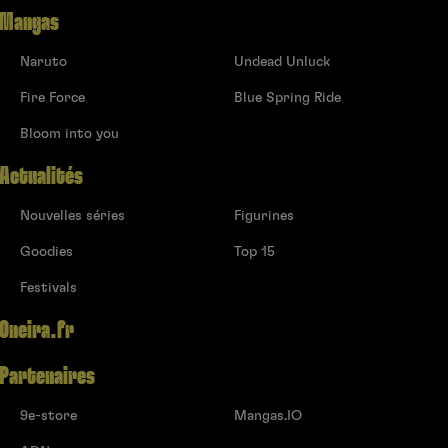
Mangas
Naruto
Undead Unluck
Fire Force
Blue Spring Ride
Bloom into you
Actualités
Nouvelles séries
Figurines
Goodies
Top 15
Festivals
Oneira.fr
Partenaires
9e-store
Mangas.IO