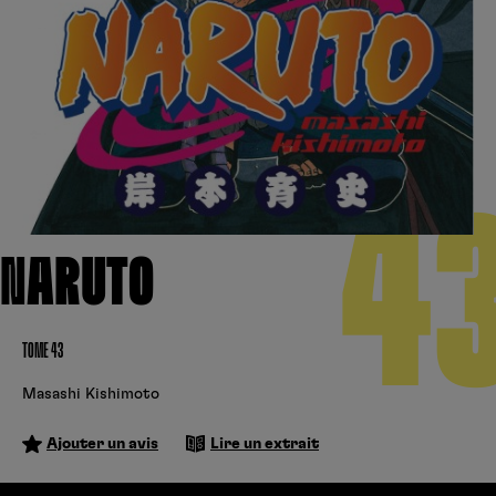
Créer un compte
Hunter x Hunter
Cultura
Fnac
Fire Force
Se connecter
S’inscrire
Black Butler
4
Kobo
NARUTO
TOME 43
Masashi Kishimoto
Ajouter un avis
Lire un extrait