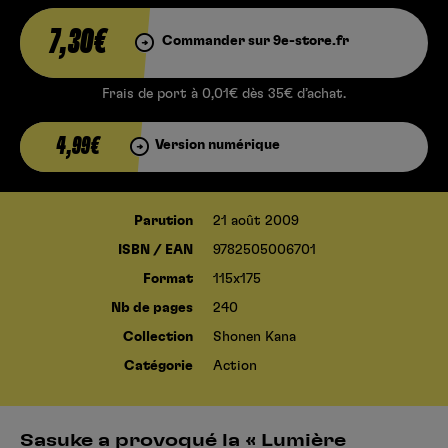
7,30€
Commander sur 9e-store.fr
Frais de port à 0,01€ dès 35€ d’achat.
4,99€
Version numérique
Parution
21 août 2009
ISBN / EAN
9782505006701
Format
115x175
Nb de pages
240
Collection
Shonen Kana
Catégorie
Action
Sasuke a provoqué la « Lumière