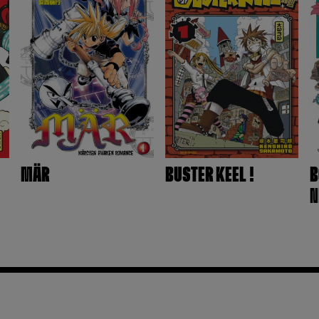
MÄR
BUSTER KEEL !
B
N