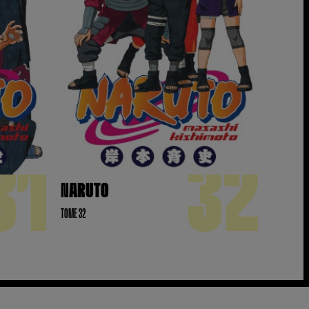
31
32
NARUTO
TOME 32