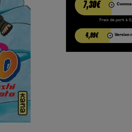
7,30€
Comman
Frais de port à 0
4,99€
Version 