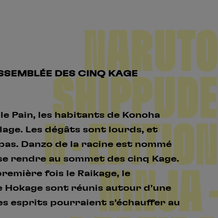
NARUTO
ASSEMBLÉE DES CINQ KAGE
SHIPPUDE
le Pain, les habitants de Konoha
N – EDITION
llage. Les dégâts sont lourds, et
 pas. Danzo de la racine est nommé
 se rendre au sommet des cinq Kage.
NINJA –
première fois le Raikage, le
le Hokage sont réunis autour d’une
es esprits pourraient s’échauffer au