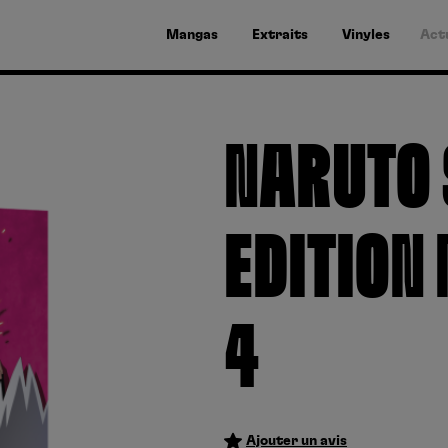
Mangas
Extraits
Vinyles
Act
NARUTO 
EDITION 
4
Ajouter un avis