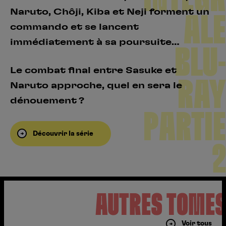
Naruto, Chôji, Kiba et Neji forment un
ALE
commando et se lancent
immédiatement à sa poursuite…
BLU-
Le combat final entre Sasuke et
RAY
Naruto approche, quel en sera le
dénouement ?
PARTIE
Découvrir la série
2
AUTRES TOME
Voir tous