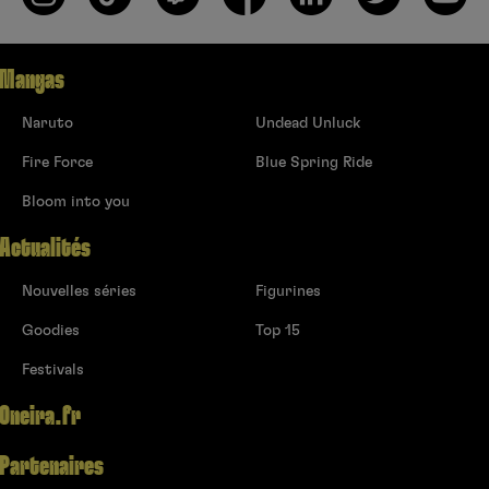
Mangas
Naruto
Undead Unluck
Fire Force
Blue Spring Ride
Bloom into you
Actualités
Nouvelles séries
Figurines
Goodies
Top 15
Festivals
Oneira.fr
Partenaires