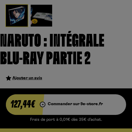
Créer un compte
Hunter x Hunter
Fire Force
Se connecter
S’inscrire
Black Butler
NARUTO : INTÉGRALE
BLU-RAY PARTIE 2
Ajouter un avis
127,44€
Commander sur 9e-store.fr
Frais de port à 0,01€ dès 35€ d’achat.