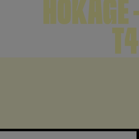
HOKAGE –
T4