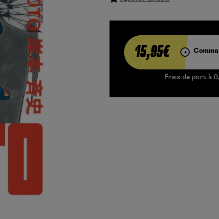
15,95€
Comman
Frais de port à 0