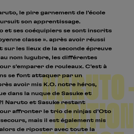
ruto, le pire garnement de l’école
oursuit son apprentissage.
o et ses coéquipiers se sont inscrits
oyenne classe ». après avoir réussi
t sur les lieux de la seconde épreuve
t au nom lugubre, les différentes
pour s’emparer de rouleaux. C’est à
NARUTO –
s se font attaquer par un
ès avoir mis K.O. notre héros,
e dans la nuque de Sasuke et
ÉDITION
 ?! Naruto et Sasuke restant
ur affronter le trio de ninjas d’Oto
n secours, mais il est également mis
alors de riposter avec toute la