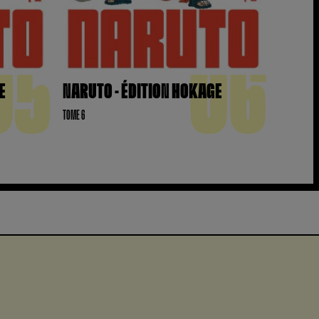
05
06
E
NARUTO - ÉDITION HOKAGE
TOME 6