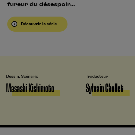
fureur du désespoir…
Découvrir la série
Dessin, Scénario
Traducteur
Masashi Kishimoto
Sylvain Chollet