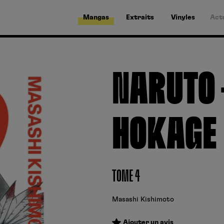
Mangas
Extraits
Vinyles
Act
NARUTO -
HOKAGE
TOME 4
Masashi Kishimoto
Ajouter un avis