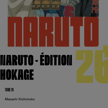
Créer un compte
Hunter x Hunter
Fire Force
Se connecter
S’inscrire
Black Butler
2
NARUTO - ÉDITION
HOKAGE
TOME 26
Masashi Kishimoto