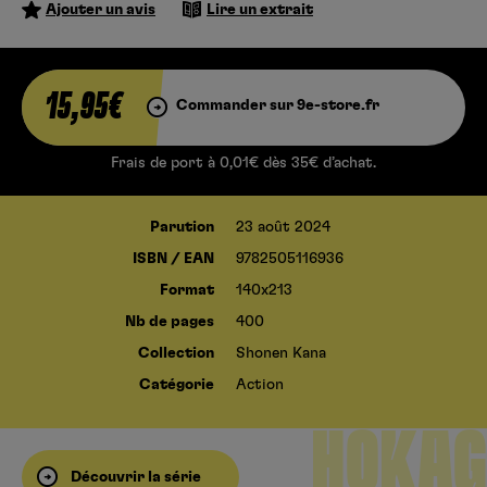
Ajouter un avis
Lire un extrait
15,95€
Commander sur 9e-store.fr
Frais de port à 0,01€ dès 35€ d’achat.
NARUT
Parution
23 août 2024
ISBN / EAN
9782505116936
Format
140x213
O –
Nb de pages
400
Collection
Shonen Kana
ÉDITION
Catégorie
Action
HOKAG
Découvrir la série