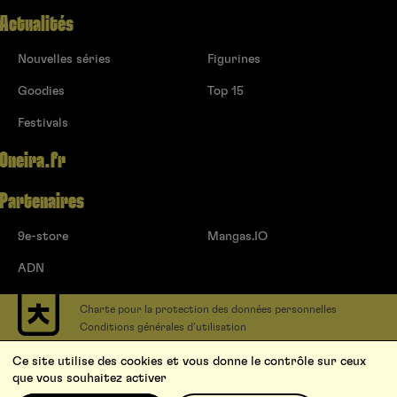
Actualités
Nouvelles séries
Figurines
Goodies
Top 15
Festivals
Oneira.fr
Partenaires
9e-store
Mangas.IO
ADN
Charte pour la protection des données personnelles
Conditions générales d’utilisation
Contact
Ce site utilise des cookies et vous donne le contrôle sur ceux
Soumettre un projet
que vous souhaitez activer
Proposer une série