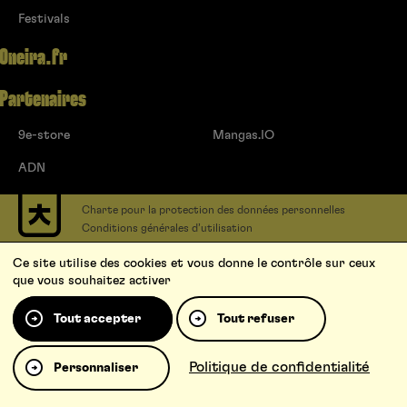
Festivals
Oneira.fr
Partenaires
9e-store
Mangas.IO
ADN
Charte pour la protection des données personnelles
Conditions générales d’utilisation
Contact
Ce site utilise des cookies et vous donne le contrôle sur ceux
Soumettre un projet
que vous souhaitez activer
Proposer une série
Qui sommes-nous ?
Tout accepter
Tout refuser
Politique de confidentialité
Personnaliser