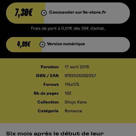
7,30€
Commander sur 9e-store.fr
Frais de port à 0,01€ dès 35€ d’achat.
4,99€
Version numérique
Parution
17 avril 2015
ISBN / EAN
9782505062257
Format
115x175
Nb de pages
192
Collection
Shojo Kana
Catégorie
Romance
Six mois après le début de leur