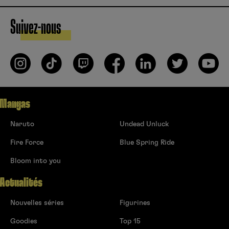
Suivez-nous
Mangas
Naruto
Undead Unluck
Fire Force
Blue Spring Ride
Bloom into you
Actualités
Nouvelles séries
Figurines
Goodies
Top 15