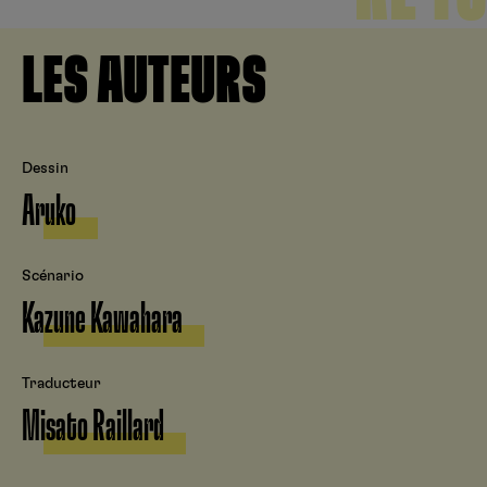
LES AUTEURS
Dessin
Aruko
Scénario
Kazune Kawahara
Traducteur
Misato Raillard