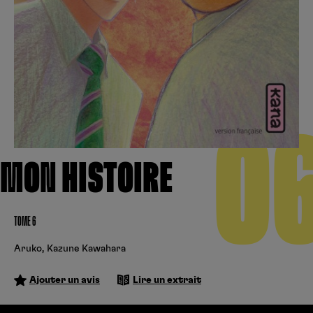
Créer un compte
Hunter x Hunter
Cultura
Fnac
Fire Force
Se connecter
S’inscrire
Black Butler
0
Kobo
MON HISTOIRE
TOME 6
Aruko
,
Kazune Kawahara
Ajouter un avis
Lire un extrait