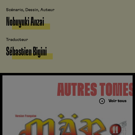
Scénario, Dessin, Auteur
Nobuyuki Anzai
Traducteur
Sébastien Bigini
AUTRES TOME
Voir tous