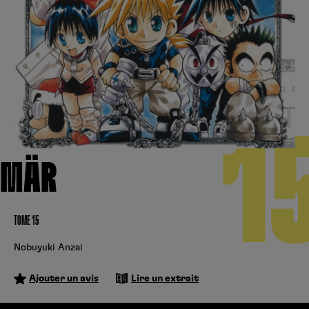
Créer un compte
Hunter x Hunter
Cultura
Fnac
Fire Force
Se connecter
S’inscrire
Black Butler
Kobo
1
MÄR
TOME 15
Nobuyuki Anzai
Ajouter un avis
Lire un extrait