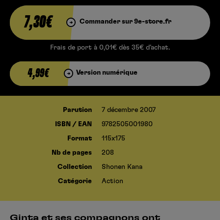
7,30€
Commander sur 9e-store.fr
Frais de port à 0,01€ dès 35€ d’achat.
4,99€
Version numérique
Parution
7 décembre 2007
ISBN / EAN
9782505001980
Format
115x175
Nb de pages
208
Collection
Shonen Kana
Catégorie
Action
Ginta et ses compagnons ont