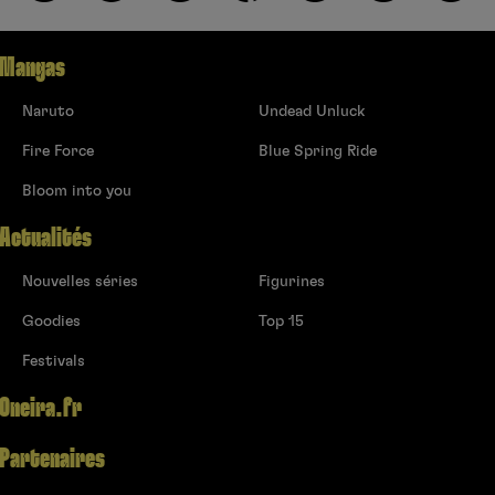
Mangas
Naruto
Undead Unluck
Fire Force
Blue Spring Ride
Bloom into you
Actualités
Nouvelles séries
Figurines
Goodies
Top 15
Festivals
Oneira.fr
Partenaires