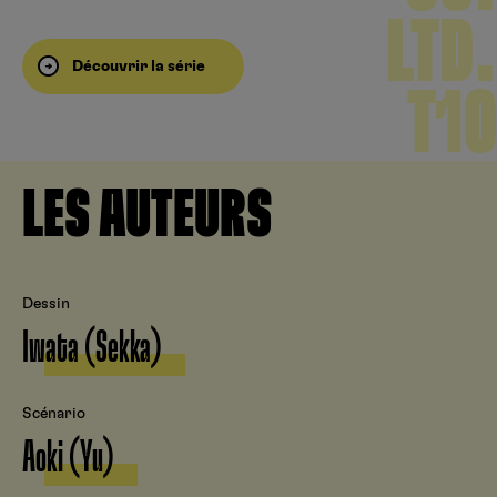
LTD.
Découvrir la série
T10
LES AUTEURS
Dessin
Iwata (Sekka)
Scénario
Aoki (Yu)