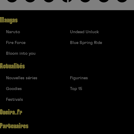
Mangas
Naruto
Undead Unluck
Fire Force
Blue Spring Ride
Bloom into you
Actualités
Nouvelles séries
Figurines
Goodies
Top 15
Festivals
Oneira.fr
Partenaires