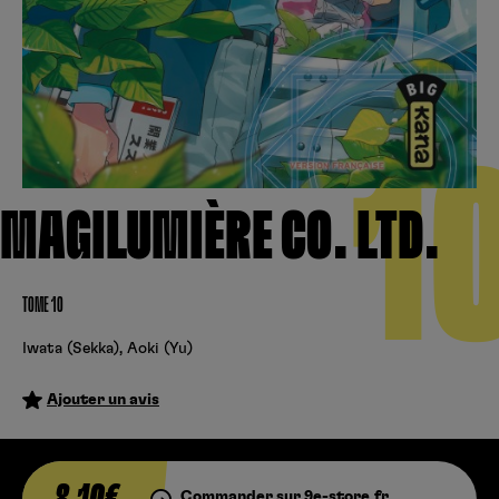
Créer un compte
Hunter x Hunter
Fire Force
Se connecter
S’inscrire
Black Butler
1
MAGILUMIÈRE CO. LTD.
TOME 10
Iwata (Sekka)
,
Aoki (Yu)
Ajouter un avis
Commander sur 9e-store.fr