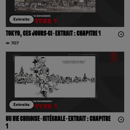
Extraits
TOKYO, CES JOURS-CI – EXTRAIT : CHAPITRE 1
707
Extraits
UN VIE CHINOISE – INTÉGRALE – EXTRAIT : CHAPITRE
1