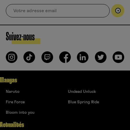
Suivez-nous
Mangas
Naruto
Undead Unluck
Fire Force
Blue Spring Ride
Bloom into you
Actualités