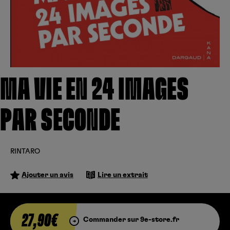
Créer un compte
Hunter x Hunter
Cultura
Fnac
Fire Force
Se connecter
S’inscrire
Black Butler
MA VIE EN 24 IMAGES
Kobo
PAR SECONDE
RINTARO
Ajouter un avis
Lire un extrait
27,90€
Commander sur 9e-store.fr