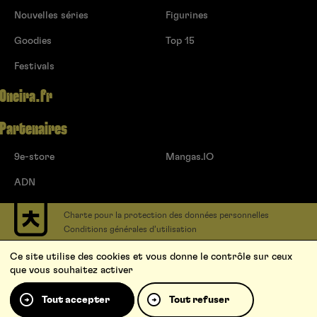
Nouvelles séries
Figurines
Goodies
Top 15
Festivals
Oneira.fr
Partenaires
9e-store
Mangas.IO
ADN
Charte pour la protection des données personnelles
Conditions générales d’utilisation
Contact
Ce site utilise des cookies et vous donne le contrôle sur ceux
Soumettre un projet
que vous souhaitez activer
Proposer une série
Qui sommes-nous ?
Tout accepter
Tout refuser