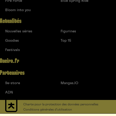
Fire Force
Blue Spring Ride
Bloom into you
Actualités
Nouvelles séries
Figurines
Goodies
Top 15
Festivals
Oneira.fr
Partenaires
9e-store
Mangas.IO
ADN
Charte pour la protection des données personnelles
Conditions générales d’utilisation
Contact