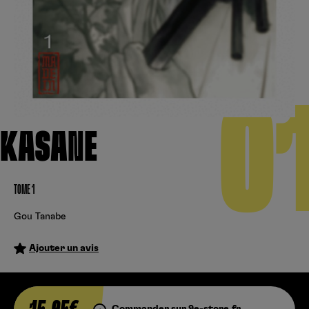
Créer un compte
Hunter x Hunter
Fire Force
Se connecter
S’inscrire
Black Butler
0
KASANE
TOME 1
Gou Tanabe
Ajouter un avis
Commander sur 9e-store.fr