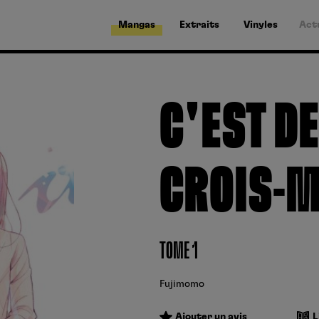
Mangas
Extraits
Vinyles
Act
C'EST D
CROIS-M
TOME 1
Fujimomo
Ajouter un avis
L