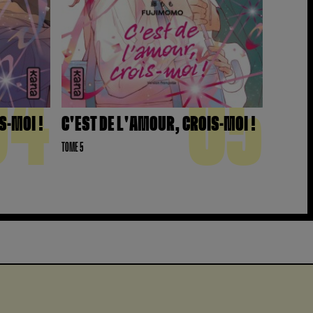
04
05
S-MOI !
C'EST DE L'AMOUR, CROIS-MOI !
TOME 5