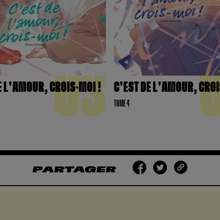
03
E L'AMOUR, CROIS-MOI !
C'EST DE L'AMOUR, CROI
TOME 4
PARTAGER