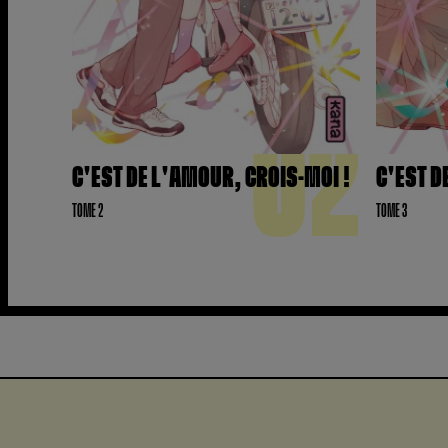
02
C'EST DE L'AMOUR, CROIS-MOI !
C'EST D
TOME 2
TOME 3