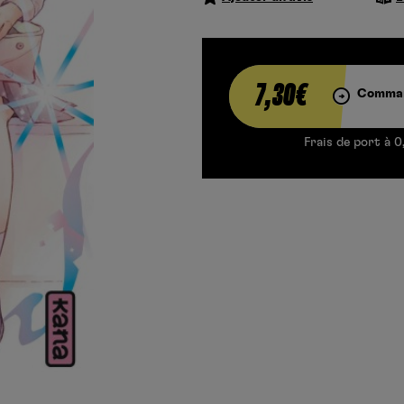
7,30€
Comman
Frais de port à 0