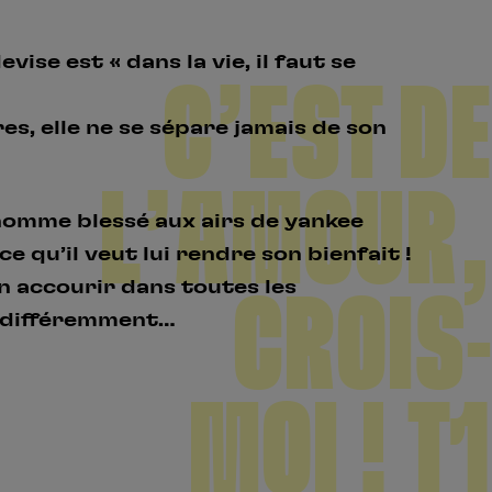
ise est « dans la vie, il faut se
C’EST DE
es, elle ne se sépare jamais de son
L’AMOUR,
e homme blessé aux airs de yankee
e qu’il veut lui rendre son bienfait !
n accourir dans toutes les
CROIS-
r différemment…
MOI ! T1