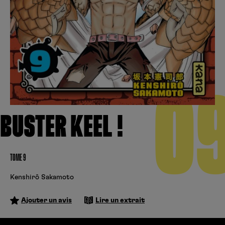
Créer un compte
Hunter x Hunter
Cultura
Fnac
Fire Force
Se connecter
S’inscrire
Black Butler
0
Kobo
BUSTER KEEL !
TOME 9
Kenshirô Sakamoto
Ajouter un avis
Lire un extrait