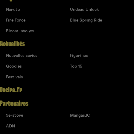
Naruto
Undead Unluck
Fire Force
Blue Spring Ride
Bloom into you
Actualités
Nouvelles séries
Figurines
Goodies
Top 15
Festivals
Oneira.fr
Partenaires
9e-store
Mangas.IO
ADN