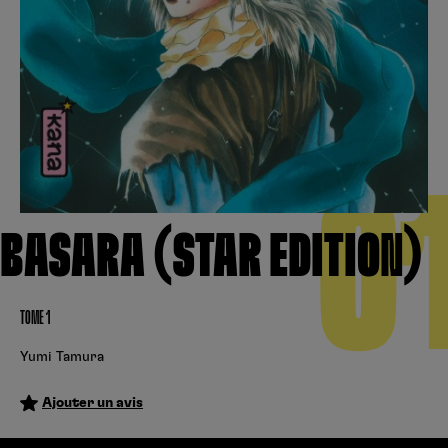
Créer un compte
Hunter x Hunter
Fire Force
Se connecter
S’inscrire
Black Butler
0
BASARA (STAR EDITION)
TOME 1
Yumi Tamura
Ajouter un avis