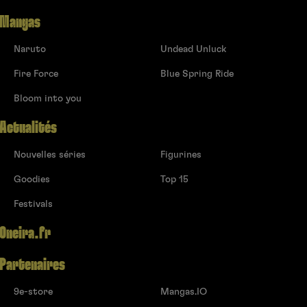
Mangas
Naruto
Undead Unluck
Fire Force
Blue Spring Ride
Bloom into you
Actualités
Nouvelles séries
Figurines
Goodies
Top 15
Festivals
Oneira.fr
Partenaires
9e-store
Mangas.IO