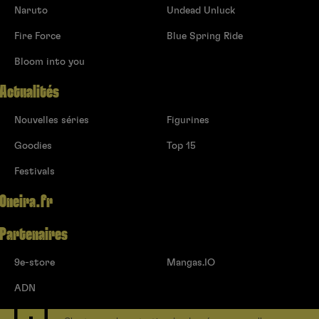
Naruto
Undead Unluck
Fire Force
Blue Spring Ride
Bloom into you
Actualités
Nouvelles séries
Figurines
Goodies
Top 15
Festivals
Oneira.fr
Partenaires
9e-store
Mangas.IO
ADN