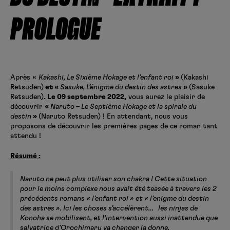
Créer un compte
Hunter x Hunter
PROLOGUE
Fire Force
Se connecter
S’inscrire
Black Butler
Après «
Kakashi, Le Sixième Hokage et l’enfant roi
»
(Kakashi
Retsuden)
et «
Sasuke, L’énigme du destin des astres
»
(Sasuke
Retsuden)
. Le 09 septembre 2022,
vous aurez le plaisir de
découvrir
«
Naruto – Le Septième Hokage et la spirale du
destin
»
(Naruto Retsuden) ! En attendant, nous vous
proposons de découvrir les premières pages de ce roman tant
attendu !
Résumé :
Naruto ne peut plus utiliser son chakra ! Cette situation
pour le moins complexe nous avait été teasée à travers les 2
précédents romans « l’enfant roi » et « l’enigme du destin
des astres ». Ici les choses s’accélèrent… les ninjas de
Konoha se mobilisent, et l’intervention aussi inattendue que
salvatrice d’Orochimaru va changer la donne.