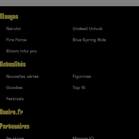
Mangas
Naruto
Undead Unluck
Fire Force
Blue Spring Ride
Bloom into you
Actualités
Nouvelles séries
Figurines
Goodies
Top 15
Festivals
Oneira.fr
Partenaires
9e-store
Mangas.IO