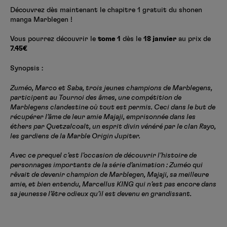
Créer un compte
Découvrez dès maintenant le chapitre 1 gratuit du shonen
Hunter x Hunter
manga Marblegen !
Fire Force
Vous pourrez découvrir le
tome 1
dès le
18 janvier
au prix de
Se connecter
S’inscrire
7.45€
Black Butler
Synopsis :
Zuméo, Marco et Saba, trois jeunes champions de Marblegens,
participent au Tournoi des âmes, une compétition de
Marblegens clandestine où tout est permis. Ceci dans le but de
récupérer l’âme de leur amie Majaji, emprisonnée dans les
éthers par Quetzalcoalt, un esprit divin vénéré par le clan Rayo,
les gardiens de la Marble Origin Jupiter.
Avec ce prequel c’est l’occasion de découvrir l’histoire de
personnages importants de la série d’animation : Zuméo qui
rêvait de devenir champion de Marblegen, Majaji, sa meilleure
amie, et bien entendu, Marcellus KING qui n’est pas encore dans
sa jeunesse l’être odieux qu’il est devenu en grandissant.