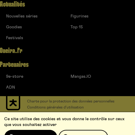
Actualités
Nouvelles séries
Figurines
Goodies
Top 15
Festivals
Oneira.fr
Partenaires
9e-store
Mangas.IO
ADN
Charte pour la protection des données personnelles
Conditions générales d’utilisation
Contact
Ce site utilise des cookies et vous donne le contrôle sur ceux
Soumettre un projet
que vous souhaitez activer
Proposer une série
Qui sommes-nous ?