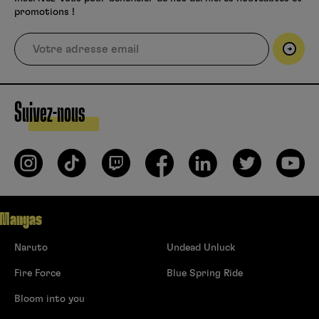
promotions !
Suivez-nous
Mangas
Naruto
Undead Unluck
Fire Force
Blue Spring Ride
Bloom into you