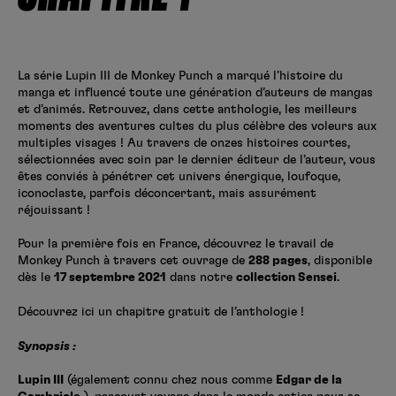
Créer un compte
Hunter x Hunter
Fire Force
La série Lupin III de Monkey Punch a marqué l’histoire du
Se connecter
S’inscrire
manga et influencé toute une génération d’auteurs de mangas
Black Butler
et d’animés. Retrouvez, dans cette anthologie, les meilleurs
moments des aventures cultes du plus célèbre des voleurs aux
multiples visages ! Au travers de onzes histoires courtes,
sélectionnées avec soin par le dernier éditeur de l’auteur, vous
êtes conviés à pénétrer cet univers énergique, loufoque,
iconoclaste, parfois déconcertant, mais assurément
réjouissant !
Pour la première fois en France, découvrez le travail de
Monkey Punch à travers cet ouvrage de
288 pages
, disponible
dès le
17 septembre 2021
dans notre
collection Sensei
.
Découvrez ici un chapitre gratuit de l’anthologie !
Synopsis :
Lupin III
(également connu chez nous comme
Edgar de la