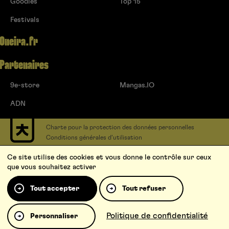
Goodies
Top 15
Festivals
Oneira.fr
Partenaires
9e-store
Mangas.IO
ADN
Charte pour la protection des données personnelles
Conditions générales d’utilisation
Contact
Ce site utilise des cookies et vous donne le contrôle sur ceux
Soumettre un projet
que vous souhaitez activer
Proposer une série
Qui sommes-nous ?
Tout accepter
Tout refuser
Politique de confidentialité
Personnaliser