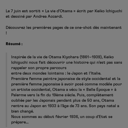
Créer un compte
Hunter x Hunter
Le 7 juin est sortit « La vie d’Otama » écrit par Keiko Ichiguchi
et dessiné par Andrea Accardi.
Fire Force
Se connecter
S’inscrire
Découvrez les premières pages de ce one-shot dès maintenant
Black Butler
!
Résumé :
Inspirée de la vie de Otama Kiyohara (1861~1939), Keiko
Ichiguchi nous fait découvrir une histoire qui n’est pas sans
rappeler son propre parcours
entre deux mondes lointains : le Japon et l’Italie.
Première femme peintre japonaise de style occidental et la
première femme japonaise à avoir posé comme modèle pour
un artiste occidental, Otama a vécu la « Belle Époque » à
Palerme vers la fin du 19ème siècle. Puis, complètement
oubliée par les Japonais pendant plus de 50 ans, Otama
rentre au Japon en 1933 à l’âge de 73 ans. Son pays natal a
bien changé.
Nous sommes au début février 1936, un coup d’Etat se
prépare…