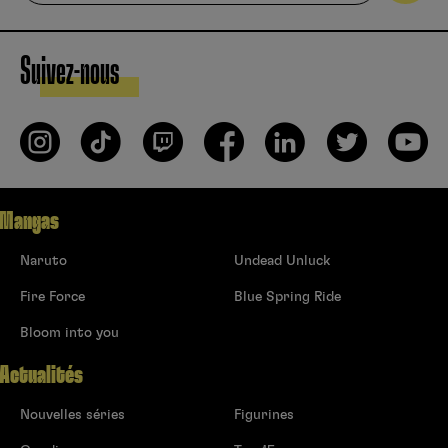
Suivez-nous
Mangas
Naruto
Undead Unluck
Fire Force
Blue Spring Ride
Bloom into you
Actualités
Nouvelles séries
Figurines