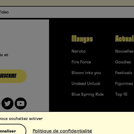
Video
Mangas
Actual
Naruto
Nouvelles
és et
Fire Force
Goodies
Bloom into you
Festivals
’INSCRIRE
Undead Unluck
Figurines
Blue Spring Ride
Top 15
 vous souhaitez activer
Politique de confidentialité
nnaliser