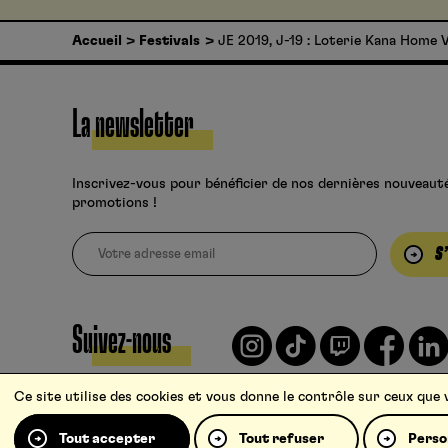
Accueil
Festivals
JE 2019, J-19 : Loterie Kana Home 
La newsletter
Inscrivez-vous pour bénéficier de nos dernières nouveaut
promotions !
S
Suivez-nous
Ce site utilise des cookies et vous donne le contrôle sur ceux que
Tout accepter
Tout refuser
Perso