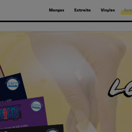
Mangas
Extraits
Vinyles
Act