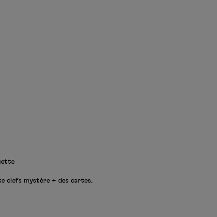
uette
te clefs mystère + des cartes.