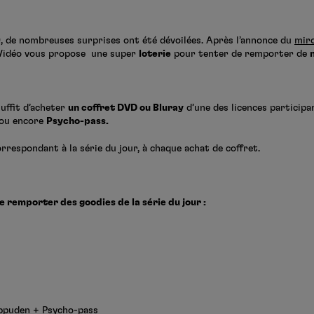
, de nombreuses surprises ont été dévoilées. Après l’annonce du
miro
Vidéo vous propose une super
loterie
pour tenter de remporter de
suffit d’acheter
un coffret DVD ou Bluray
d’une des licences participa
ou encore
Psycho-pass.
rrespondant à la série du jour, à chaque achat de coffret.
e remporter des goodies de la série du jour :
ippuden + Psycho-pass