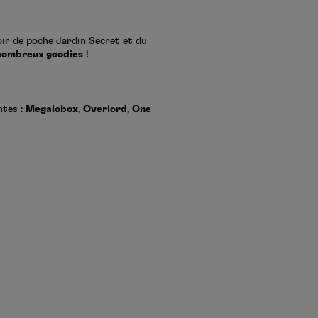
ir de poche
Jardin Secret et du
nombreux goodies
!
ntes :
Megalobox
,
Overlord
,
One