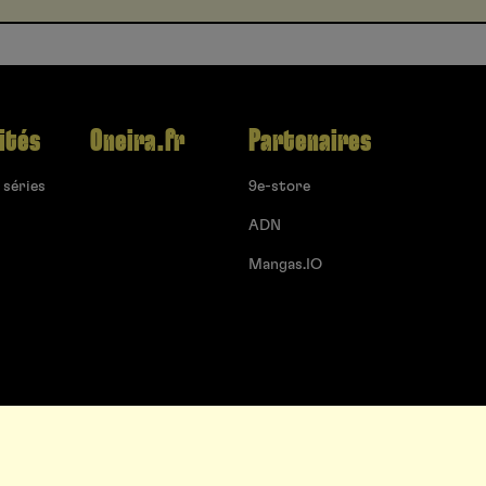
ités
Oneira.fr
Partenaires
 séries
9e-store
ADN
Mangas.IO