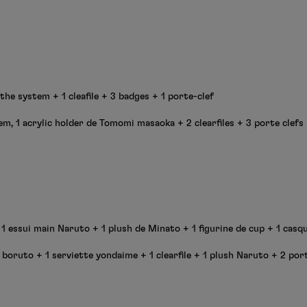
 the system + 1 cleafile + 3 badges + 1 porte-clef
tem, 1 acrylic holder de Tomomi masaoka + 2 clearfiles + 3 porte clefs
 1 essui main Naruto + 1 plush de Minato + 1 figurine de cup + 1 casq
 boruto + 1 serviette yondaime + 1 clearfile + 1 plush Naruto + 2 por