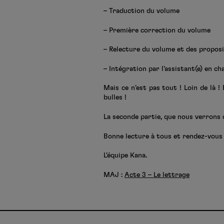
– Traduction du volume
– Première correction du volume
– Relecture du volume et des proposi
– Intégration par l’assistant(e) en ch
Mais ce n’est pas tout ! Loin de là ! E
bulles !
La seconde partie, que nous verrons 
Bonne lecture à tous et rendez-vous 
L’équipe Kana.
MAJ :
Acte 3 – Le lettrage