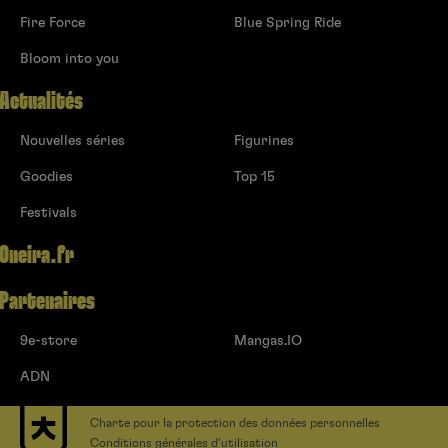
Fire Force
Blue Spring Ride
Bloom into you
Actualités
Nouvelles séries
Figurines
Goodies
Top 15
Festivals
Oneira.fr
Partenaires
9e-store
Mangas.IO
ADN
Charte pour la protection des données personnelles
Conditions générales d’utilisation