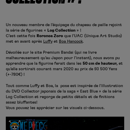
Créer un compte
Hunter x Hunter
Fire Force
Un nouveau membre de l’équipage du chapeau de paille rejoint
Se connecter
S’inscrire
la série de figurines «
Log Collection
» !
Black Butler
C’est cette fois
Roronoa Zoro
que l’UAC (Unique Art Studio)
met en avant après
Luffy
et
Boa Hancock
.
Dévoilée sur le site Premium Bandai (qui ne livre
malheureusement qu’au Japon pour l’instant), nous avons pu
apprendre que la figurine ferait dans les
50 cm de hauteur,
et
qu’elle sortirait courant mars 2020 au prix de 93 500 Yens
(+-780€) !
Tout comme Luffy et Boa, la pose est inspirée de l’illustration
du DVD Collector japonais de la saga « East Blue » de la série
Log Collection et regorge de petits détails et de finitions
assez bluffantes!
Vous pouvez les apprécier sur les visuels ci-dessous.