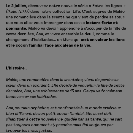
Créer un compte
Le
2 juillet
, découvrez notre nouvelle série « Entre les lignes »
Hunter x Hunter
(Ikoku Nikki)
dans notre collection Life. C’est auprès de Makio
une romancière dans la trentaine qui vient de perdre sa sœur
Fire Force
que vous allez vous immerger dans cette
lecture forte et
Se connecter
S’inscrire
poignante
. Makio va devoir apprendre à s’occuper de la fille de
Black Butler
cette dernière, Asa, et vivre ensemble le deuil, comme le
changement d’habitudes… un titre qui
met en valeur les liens
et le cocon familial face aux aléas de la vie.
L’histoire :
Makio, une romancière dans la trentaine, vient de perdre sa
sœur dans un accident. Elle décide de recueillir la fille de cette
dernière, Asa, une adolescente de 15 ans. Ce qui va forcément
bouleverser ses habitudes.
Asa, soudain orpheline, est confrontée à un monde extérieur
bien différent de son petit cocon familial. Elle aussi doit
s’habituer à cette nouvelle vie, guidée par sa tante, qui ne sait
pas toujours comment s’y prendre mais fini toujours par
trouver les mots justes.