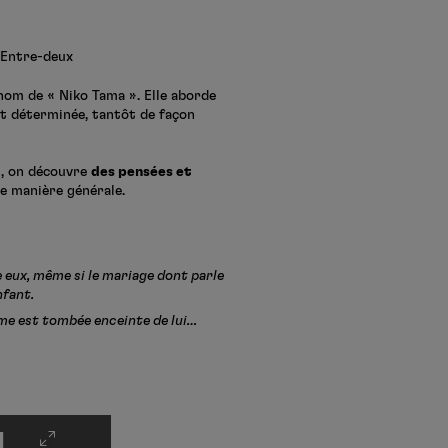
 Entre-deux
nom de « Niko Tama ». Elle aborde
et déterminée, tantôt de façon
s, on découvre
des pensées et
de manière générale.
 eux, même si le mariage dont parle
nfant.
mme est tombée enceinte de lui…