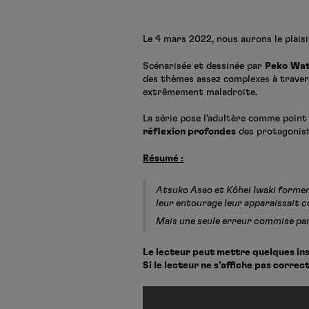
Le 4 mars 2022, nous aurons le plai
Scénarisée et dessinée par
Peko
Wat
des thèmes assez complexes à traver
extrêmement maladroite.
La série pose l’adultère comme point 
réflexion profondes
des protagoniste
Résumé :
Atsuko Asao et Kôhei Iwaki forment
leur entourage leur apparaissait 
Mais une seule erreur commise par 
Le lecteur peut mettre quelques inst
Si le lecteur ne s’affiche pas corre