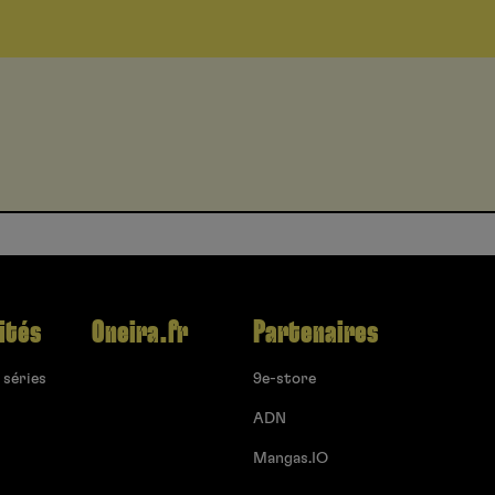
ités
Oneira.fr
Partenaires
 séries
9e-store
ADN
Mangas.IO