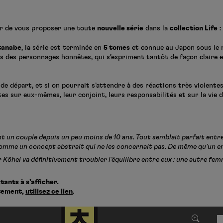
sir de vous proposer une toute
nouvelle série
dans la
collection Life
:
anabe
, la série est terminée en
5 tomes
et connue au Japon sous le 
s des personnages honnêtes, qui s’expriment tantôt de façon claire 
de départ, et si on pourrait s’attendre à des réactions très violente
s sur eux-mêmes, leur conjoint, leurs responsabilités et sur la vie 
 un couple depuis un peu moins de 10 ans. Tout semblait parfait entre
comme un concept abstrait qui ne les concernait pas. De même qu’un e
Kôhei va définitivement troubler l’équilibre entre eux : une autre fe
ants à s’afficher.
ctement,
utilisez ce lien
.