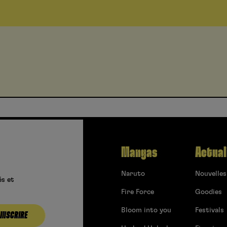
Mangas
Actual
Naruto
Nouvelles
és et
Fire Force
Goodies
Bloom into you
Festivals
’INSCRIRE