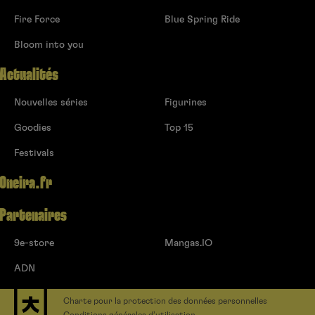
Fire Force
Blue Spring Ride
Bloom into you
Actualités
Nouvelles séries
Figurines
Goodies
Top 15
Festivals
Oneira.fr
Partenaires
9e-store
Mangas.IO
ADN
Charte pour la protection des données personnelles