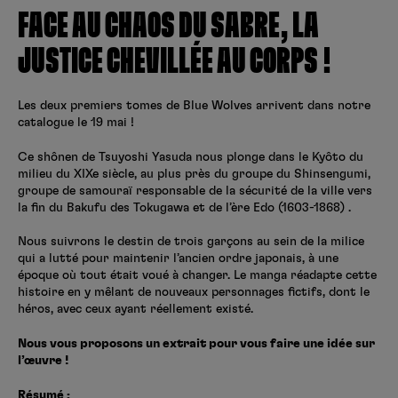
Créer un compte
FACE AU CHAOS DU SABRE, LA
Hunter x Hunter
JUSTICE CHEVILLÉE AU CORPS !
Fire Force
Se connecter
S’inscrire
Black Butler
Les deux premiers tomes de
Blue
Wolves
arrivent dans notre
catalogue le 19 mai !
Ce
shônen
de
Tsuyoshi
Yasuda
nous plonge dans le
Kyôto
du
milieu du XIXe siècle, au plus près du groupe du
Shinsengumi
,
groupe de samouraï responsable de la sécurité de la ville vers
la fin du
Bakufu
des
Tokugawa
et de l’ère
Edo
(1603-1868)
.
Nous suivrons le destin de trois garçons au sein de la milice
qui a lutté pour maintenir l’ancien ordre japonais, à une
époque où tout était voué à changer.
Le manga réadapte cette
histoire en y mêlant de nouveaux personnages fictifs, dont le
héros, avec ceux ayant réellement existé.
Nous vous proposons un extrait pour vous faire une idée sur
l’œuvre !
Résumé :