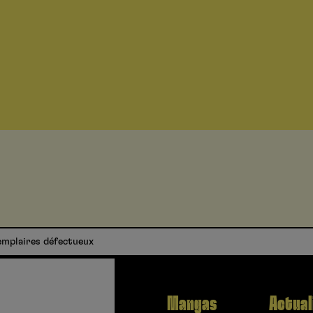
xemplaires défectueux
Mangas
Actual