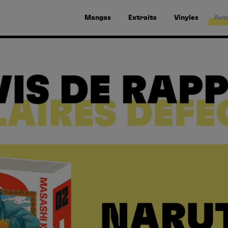
Mangas
Extraits
Vinyles
Act