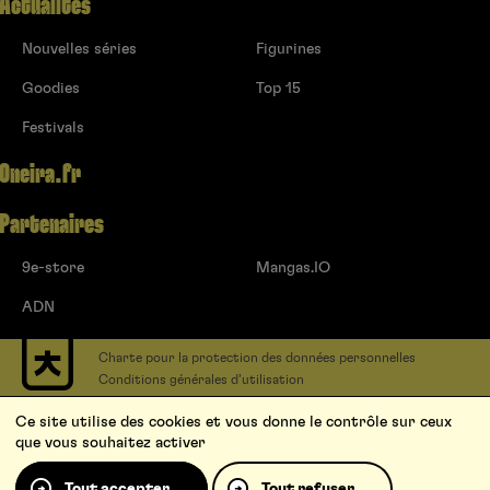
Actualités
Nouvelles séries
Figurines
Goodies
Top 15
Festivals
Oneira.fr
Partenaires
9e-store
Mangas.IO
ADN
Charte pour la protection des données personnelles
Conditions générales d’utilisation
Contact
Ce site utilise des cookies et vous donne le contrôle sur ceux
Soumettre un projet
que vous souhaitez activer
Proposer une série
Qui sommes-nous ?
Tout accepter
Tout refuser