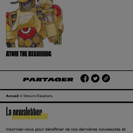
Créer un compte
Hunter x Hunter
Fire Force
Se connecter
S’inscrire
Black Butler
ATOM THE BEGINNING
PARTAGER
Accueil
Tetsuro Kasahara
La newsletter
Inscrivez-vous pour bénéficier de nos dernières nouveautés et