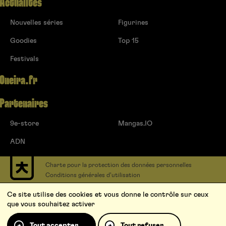
Actualités
Nouvelles séries
Figurines
Goodies
Top 15
Festivals
Oneira.fr
Partenaires
9e-store
Mangas.IO
ADN
Charte pour la protection des données personnelles
Conditions générales d’utilisation
Contact
Ce site utilise des cookies et vous donne le contrôle sur ceux
Soumettre un projet
que vous souhaitez activer
Proposer une série
Qui sommes-nous ?
Tout accepter
Tout refuser