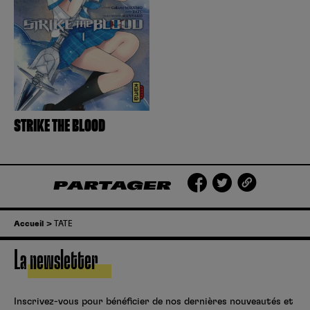
Créer un compte
Hunter x Hunter
Fire Force
Se connecter
S’inscrire
Black Butler
STRIKE THE BLOOD
PARTAGER
Accueil
TATE
La newsletter
Inscrivez-vous pour bénéficier de nos dernières nouveautés et