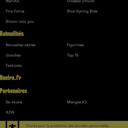
Naruto
Undead Unluck
Fire Force
Blue Spring Ride
Bloom into you
Actualités
Nouvelles séries
Figurines
Goodies
Top 15
Festivals
Oneira.fr
Partenaires
9e-store
Mangas.IO
ADN
Charte pour la protection des données personnelles