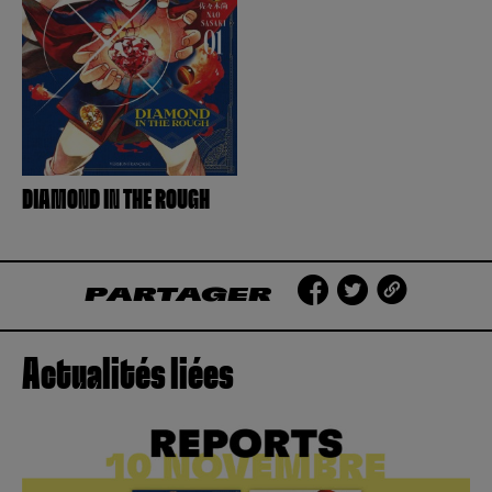
Créer un compte
Hunter x Hunter
Fire Force
Se connecter
S’inscrire
Black Butler
DIAMOND IN THE ROUGH
PARTAGER
Actualités liées