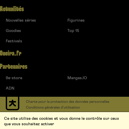
Actualités
Nouvelles séries
Figurines
Goodies
Top 15
Festivals
Oneira.fr
Partenaires
9e-store
Mangas.IO
ADN
Charte pour la protection des données personnelles
Conditions générales d’utilisation
Contact
Ce site utilise des cookies et vous donne le contrôle sur ceux
Soumettre un projet
que vous souhaitez activer
Proposer une série