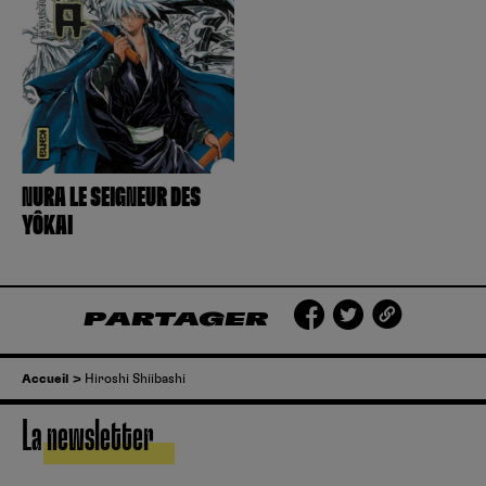
Créer un compte
Hunter x Hunter
Fire Force
Se connecter
S’inscrire
Black Butler
NURA LE SEIGNEUR DES
YÔKAI
PARTAGER
Accueil
Hiroshi Shiibashi
La newsletter