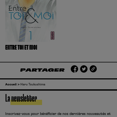
Créer un compte
Hunter x Hunter
Fire Force
Se connecter
S’inscrire
Black Butler
ENTRE TOI ET MOI
PARTAGER
Accueil
Haru Tsukushima
La newsletter
Inscrivez-vous pour bénéficier de nos dernières nouveautés et