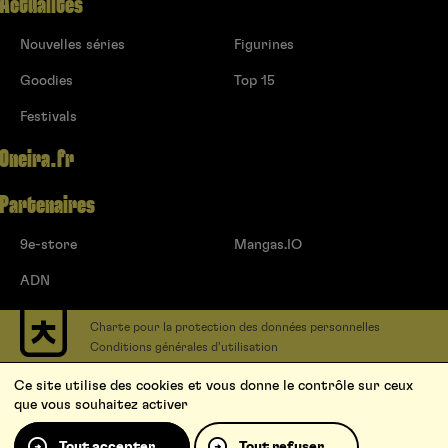
Actualités
Nouvelles séries
Figurines
Goodies
Top 15
Festivals
Oneira.fr
Partenaires
9e-store
Mangas.IO
ADN
Charte pour la protection des données personnelles
Conditions générales d’utilisation
Contact
Ce site utilise des cookies et vous donne le contrôle sur ceux
Soumettre un projet
que vous souhaitez activer
Proposer une série
Qui sommes-nous ?
Tout accepter
Tout refuser