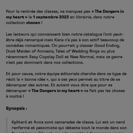
Créer un compte
Hunter x Hunter
Pour la rentrée des classes, ne manquez pas
« The Dangers in
my heart »
le
1 septembre 2023
en librairie, dans notre
Fire Force
collection
shonen
!
Se connecter
S’inscrire
Black Butler
Les lecteurs qui connaissent bien notre catalogue l’ont peut-
être déjà remarqué mais Kana n’a pas à son actif beaucoup de
comédies romantiques. On pourrait y classer Good Ending,
Dusk Maiden of Amnesia, Tales of Wedding Rings ou plus
récemment Sexy Copslay Doll et New Normal, mais ce genre
n’est pas dominant dans nos collections.
Et pour cause, notre équipe éditoriale cherche dans ce type de
récit la « bonne idée », qui a ses yeux permet au titre de se
démarquer des autres. Et autant vous dire que pour se
démarquer
« The Dangers in my heart »
ne fait pas les choses
à moitié !
Synopsis :
Kyôtarô et Anna sont camarades de classe. Lui est un nerd
renfermé et pessimiste qui déteste tout le monde dans son