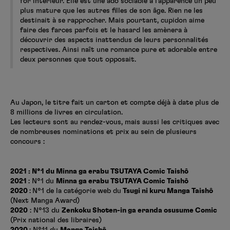
for intérieur. Elle est une ado sociable à l’apparence un peu
plus mature que les autres filles de son âge. Rien ne les
destinait à se rapprocher. Mais pourtant, cupidon aime
faire des farces parfois et le hasard les amènera à
découvrir des aspects inattendus de leurs personnalités
respectives. Ainsi naît une romance pure et adorable entre
deux personnes que tout opposait.
Au Japon, le titre fait un carton et compte déjà à date plus de
8 millions de livres en circulation.
Les lecteurs sont au rendez-vous, mais aussi les critiques avec
de nombreuses nominations et prix au sein de plusieurs
concours :
2021 : N°1 du Minna ga erabu TSUTAYA Comic Taishô
2021
: N°1 du
Minna ga erabu TSUTAYA Comic Taishô
2020
:
N°1 de la catégorie web du
Tsugi ni kuru Manga Taishô
(Next Manga Award)
2020
: N°13 du
Zenkoku Shoten-in ga eranda osusume Comic
(Prix national des libraires)
2020
: N°11 du
Manga Taishô