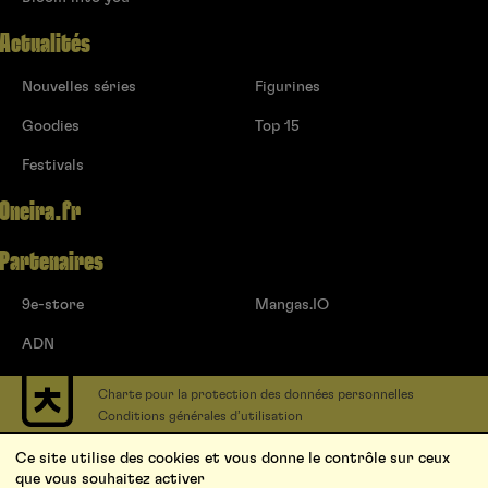
Actualités
Nouvelles séries
Figurines
Goodies
Top 15
Festivals
Oneira.fr
Partenaires
9e-store
Mangas.IO
ADN
Charte pour la protection des données personnelles
Conditions générales d’utilisation
Contact
Ce site utilise des cookies et vous donne le contrôle sur ceux
Soumettre un projet
que vous souhaitez activer
Proposer une série