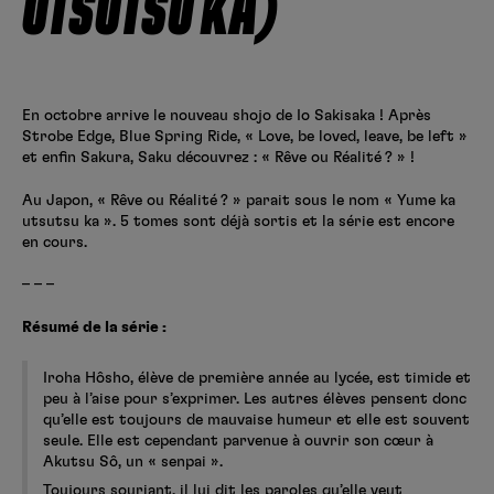
UTSUTSU KA)
Créer un compte
Hunter x Hunter
Fire Force
Se connecter
S’inscrire
En octobre arrive le nouveau shojo de Io Sakisaka ! Après
Black Butler
Strobe Edge, Blue Spring Ride, « Love, be loved, leave, be left »
et enfin Sakura, Saku découvrez : « Rêve ou Réalité ? » !
Au Japon, « Rêve ou Réalité ? » parait sous le nom « Yume ka
utsutsu ka ». 5 tomes sont déjà sortis et la série est encore
en cours.
– – –
Résumé de la série :
Iroha Hôsho, élève de première année au lycée, est timide et
peu à l’aise pour s’exprimer. Les autres élèves pensent donc
qu’elle est toujours de mauvaise humeur et elle est souvent
seule. Elle est cependant parvenue à ouvrir son cœur à
Akutsu Sô, un « senpai ».
Toujours souriant, il lui dit les paroles qu’elle veut