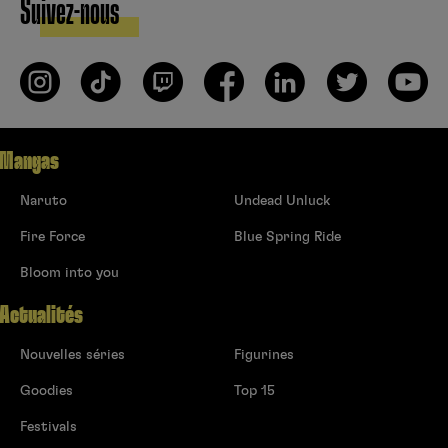
Suivez-nous
Mangas
Naruto
Undead Unluck
Fire Force
Blue Spring Ride
Bloom into you
Actualités
Nouvelles séries
Figurines
Goodies
Top 15
Festivals