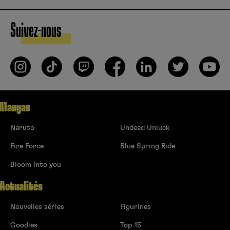
Suivez-nous
Mangas
Naruto
Undead Unluck
Fire Force
Blue Spring Ride
Bloom into you
Actualités
Nouvelles séries
Figurines
Goodies
Top 15