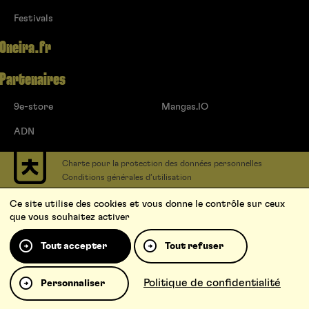
Festivals
Oneira.fr
Partenaires
9e-store
Mangas.IO
ADN
Charte pour la protection des données personnelles
Conditions générales d’utilisation
Contact
Ce site utilise des cookies et vous donne le contrôle sur ceux
Soumettre un projet
que vous souhaitez activer
Proposer une série
Qui sommes-nous ?
Tout accepter
Tout refuser
Politique de confidentialité
Personnaliser