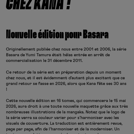
CHEZ KANA !
Créer un compte
Hunter x Hunter
Fire Force
Se connecter
S’inscrire
Nouvelle édition pour Basara
Black Butler
Originellement publiée chez nous entre 2001 et 2006, la série
Basara de Yumi Tamura était hélas entrée en arrêt de
commercialisation le 31 décembre 2011.
Ce retour de la série est en préparation depuis un moment
chez nous, et il est évidemment d’autant plus excitant que ce
grand retour se fasse en 2026, alors que Kana fête ses 30 ans
!
Cette nouvelle édition en 16 tomes, qui commencera le 15 mai
2026, aura droit à une toute nouvelle maquette grâce aux très
nombreuses illustrations de la mangaka. Notez que le logo de
la série verra sa couleur varier pour s’harmoniser avec les
visuels de couverture. La traduction est entièrement revue,
page par page, afin de l’harmoniser et de la moderniser. Un