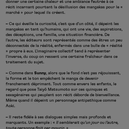
donner une certaine chaleur et une ambiance feutrée à ce
récit incarnant pourtant la désillusion des mangakas pour le «
marché » pour lequel ils créent.
–
Ce qui éveille la curiosité, c’est que d’un côté, il dépeint les
mangakas en tant qu’humains, qui ont une vie, des aspirations,
des déceptions, une famille, une situation financière. De
l’autre, les éditeurs sont représentés comme des êtres un peu
déconnectés de la réalité, enfermés dans une bulle de « réalité
» propre à eux. L’imaginaire collectif tend à représenter
l’inverse, du coup on ressent une certaine fraîcheur dans ce
traitement du sujet.
–
Comme dans
Sunny
, alors que le fond n’est pas réjouissant,
la forme et le ton empêchent le manga de devenir
franchement déprimant. Tout comme envers les enfants, le
regard que pose Taiyô Matsumoto sur ces quinquas et
sexagénaires qui peuplent son récit déborde de bienveillance.
Même quand il dépeint un personnage antipathique comme
Aoki.
–
Il reste fidèle à ses dialogues simples mais profonds et
marquants. Un exemple : «
Il semblerait qu’un jour ou l’autre,
toute personne finit par mourir.
»