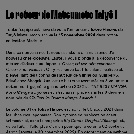
Créer un compte
Hunter x Hunter
Le retour de Matsumoto Taiyô !
Fire Force
Se connecter
S’inscrire
Toute l’équipe est fière de vous l’annoncer :
Tokyo Higoro
, de
Black Butler
Taiyô Matsumoto arrive le
15 novembre 2024
dans notre
collection Made-in !
Dans ce nouveau récit, nous assistons à la naissance d’un
nouveau chef-d’oeuvre. L’auteur vous plonge à la découverte du
métier d’éditeur au Japon. «
Créer, éditer, démissionner…
Créer à nouveau…
« . On y retrouve tout le talent réaliste et
bienveillant déjà connu de l’auteur de
Sunny
ou
Number 5
.
Édité chez Shogakukan, cette histoire terminée en 3 volumes a
notamment gagné le grand prix en 2022 au
THE BEST MANGA
Kono Manga wo yome !
et s’est aussi placé dans les 8 derniers
nominés du 27e
Tezuka Osamu Manga Awards
!
Le volume 01 de
Tokyo Higoro
est sorti le 30 août 2021 dans
les librairies japonaises. Son rythme de publication était
trimestriel, dans le magazine
Big Comic Original Zôkangô
, et,
de ce fait, il fallu plus d’un an pour que le volume 02 sorte au
Japon (sortie le 30 novembre 2022). En découvrant ce rythme