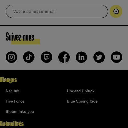
Suivez-nous
Mangas
Naruto
Undead Unluck
Fire Force
Blue Spring Ride
Bloom into you
Actualités