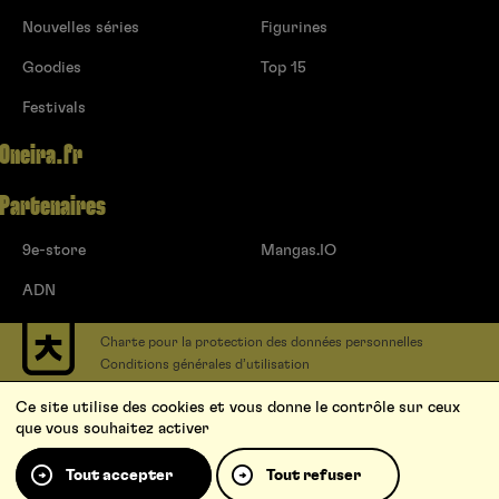
Nouvelles séries
Figurines
Goodies
Top 15
Festivals
Oneira.fr
Partenaires
9e-store
Mangas.IO
ADN
Charte pour la protection des données personnelles
Conditions générales d’utilisation
Contact
Ce site utilise des cookies et vous donne le contrôle sur ceux
Soumettre un projet
que vous souhaitez activer
Proposer une série
Qui sommes-nous ?
Tout accepter
Tout refuser