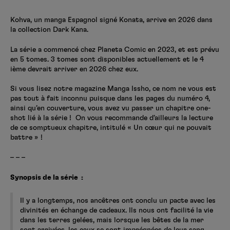
Créer un compte
Hunter x Hunter
Kohva, un manga Espagnol signé Konata, arrive en 2026 dans
la collection Dark Kana.
Fire Force
Se connecter
S’inscrire
La série a commencé chez Planeta Comic en 2023, et est prévu
Black Butler
en 5 tomes. 3 tomes sont disponibles actuellement et le 4
ième devrait arriver en 2026 chez eux.
Si vous lisez notre magazine Manga Issho, ce nom ne vous est
pas tout à fait inconnu puisque dans les pages du numéro 4,
ainsi qu’en couverture, vous avez vu passer un chapitre one-
shot lié à la série ! On vous recommande d’ailleurs la lecture
de ce somptueux chapitre, intitulé « Un cœur qui ne pouvait
battre » !
– – –
Synopsis de la série :
Il y a longtemps, nos ancêtres ont conclu un pacte avec les
divinités en échange de cadeaux. Ils nous ont facilité la vie
dans les terres gelées, mais lorsque les bêtes de la mer