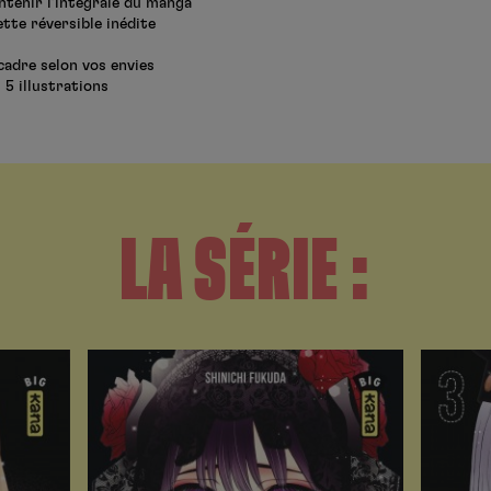
ntenir l’intégrale du manga
tte réversible inédite
 cadre selon vos envies
 5 illustrations
LA SÉRIE :