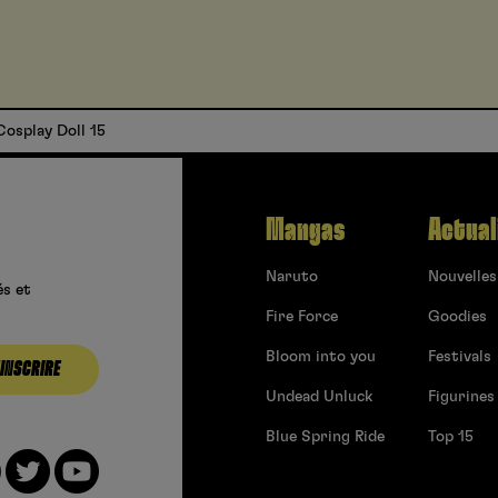
Cosplay Doll 15
Mangas
Actual
Naruto
Nouvelles
és et
Fire Force
Goodies
Bloom into you
Festivals
’INSCRIRE
Undead Unluck
Figurines
Blue Spring Ride
Top 15