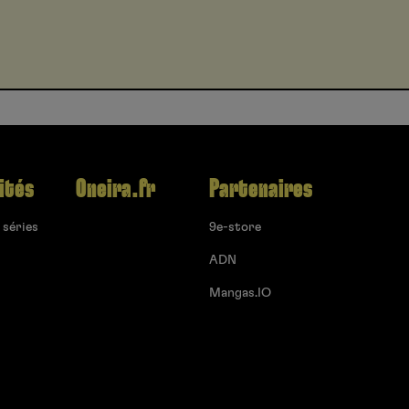
ités
Oneira.fr
Partenaires
 séries
9e-store
ADN
Mangas.IO