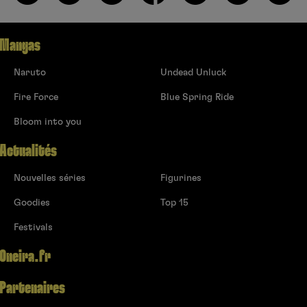
Mangas
Naruto
Undead Unluck
Fire Force
Blue Spring Ride
Bloom into you
Actualités
Nouvelles séries
Figurines
Goodies
Top 15
Festivals
Oneira.fr
Partenaires