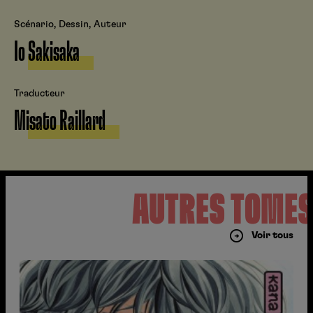
Scénario, Dessin, Auteur
Io Sakisaka
Traducteur
Misato Raillard
AUTRES TOME
Voir tous