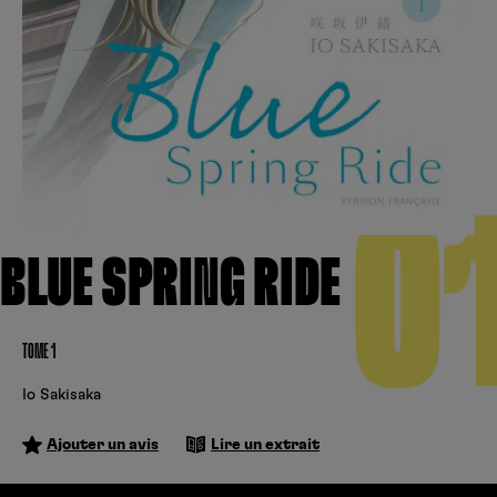
Créer un compte
Hunter x Hunter
Cultura
Fnac
Fire Force
Se connecter
S’inscrire
Black Butler
0
Kobo
BLUE SPRING RIDE
TOME 1
Io Sakisaka
Ajouter un avis
Lire un extrait