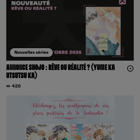
Nouvelles séries
ANNONCE SHOJO : RÊVE OU RÉALITÉ ? (YUME KA
UTSUTSU KA)
426