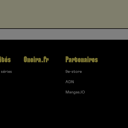
ités
Oneira.fr
Partenaires
 séries
9e-store
ADN
Mangas.IO