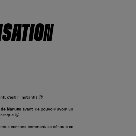
Créer un compte
One Piece
Hunter x Hunter
ISATION
Se connecter
S’inscrire
Fire Force
Black Butler
, c’est l’ instant ! 🙂
7 de Naruto
avant de pouvoir avoir un
presque 🙂
 nous verrons comment se déroule ce